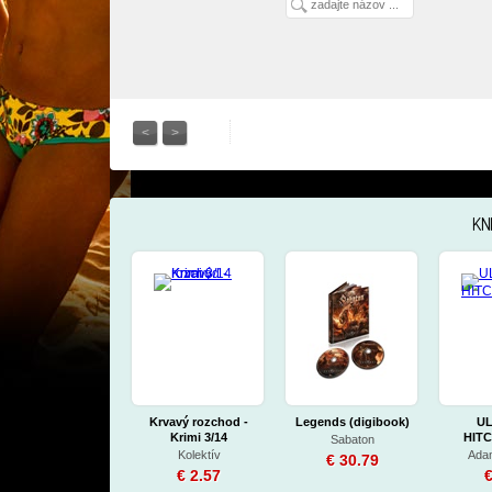
<
>
KN
Krvavý rozchod -
Legends (digibook)
UL
Krimi 3/14
HITC
Sabaton
Kolektív
Ada
€ 30.79
€ 2.57
€