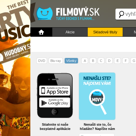
Akcie
Skladové tituly
N
DVD
Blu-ray
Všetky
A
B
C
D
E
F
G
Stiahnite si naše
Nenašli ste to, čo
bezplatné aplikácie
hľadáte? Napíšte nám