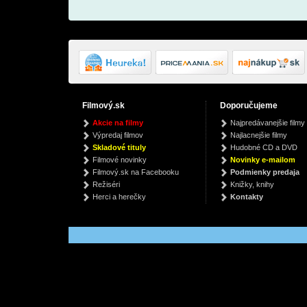
Filmový.sk
Doporučujeme
The Noise of Time
A Night At The Opera
Mcc
Akcie na filmy
Najpredávanejšie filmy
(50th Anniversary
Julian Barnes
Paul
Výpredaj filmov
Najlacnejšie filmy
Edition / Coloured
Queen
€ 7.12
€
Skladové tituly
Hudobné CD a DVD
Vinyl)
€ 52.99
Filmové novinky
Novinky e-mailom
Filmový.sk na Facebooku
Podmienky predaja
Režiséri
Knižky, knihy
Herci a herečky
Kontakty