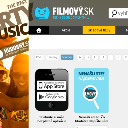
Akcie
Skladové tituly
N
DVD
Blu-ray
Všetky
A
B
C
D
E
F
G
Stiahnite si naše
Nenašli ste to, čo
bezplatné aplikácie
hľadáte? Napíšte nám