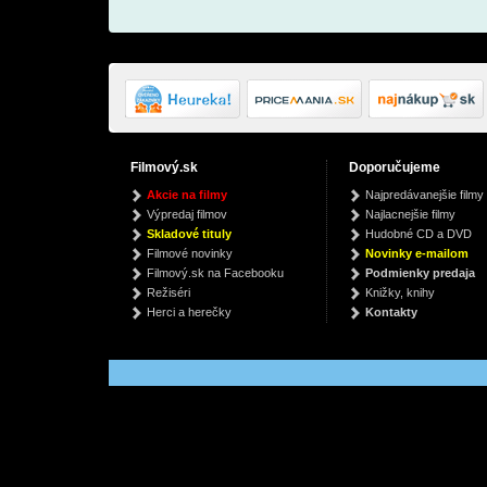
Filmový.sk
Doporučujeme
The X (13th mini
The Empire Strikes
F1 -
Akcie na filmy
Najpredávanejšie filmy
album - digipack)
Back
(Origi
Výpredaj filmov
Najlacnejšie filmy
Han
Monsta X
OST
Han
Skladové tituly
Hudobné CD a DVD
€ 25.59
€ 39.99
€
Filmové novinky
Novinky e-mailom
Filmový.sk na Facebooku
Podmienky predaja
Režiséri
Knižky, knihy
Herci a herečky
Kontakty