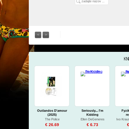
<
>
KN
Outlandos D'amour
Seriously... I'm
Fyzik
(2025)
Kidding
re
The Police
Ellen DeGeneres
Ivo Krau
€ 26.69
€ 6.73
€