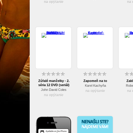
na opýtanie
na 
Zúfalé manželky - 2.
Zapomeň na to
Zakl
séria 12 DVD (seriál)
Karel Kachyňa
Robe
John David Coles
na opýtanie
na 
na opýtanie