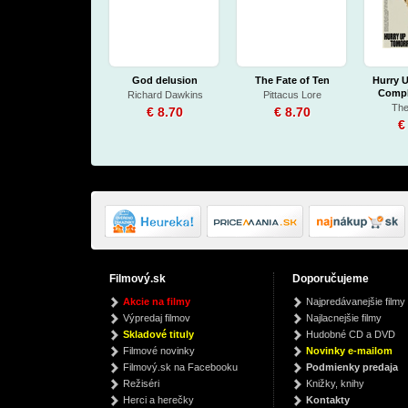
God delusion
The Fate of Ten
Hurry 
Compl
Richard Dawkins
Pittacus Lore
Th
€ 8.70
€ 8.70
€
Filmový.sk
Doporučujeme
Wir neu 2 (A2.1) –
Physical Graffiti
As Ti
Akcie na filmy
Najpredávanejšie filmy
pracovní sešit
Deluxe Edition (Vinyl)
Bry
Výpredaj filmov
Najlacnejšie filmy
autor neuvedený
Led Zeppelin
€
Skladové tituly
Hudobné CD a DVD
€ 6.29
€ 67.99
Filmové novinky
Novinky e-mailom
Filmový.sk na Facebooku
Podmienky predaja
Režiséri
Knižky, knihy
Herci a herečky
Kontakty