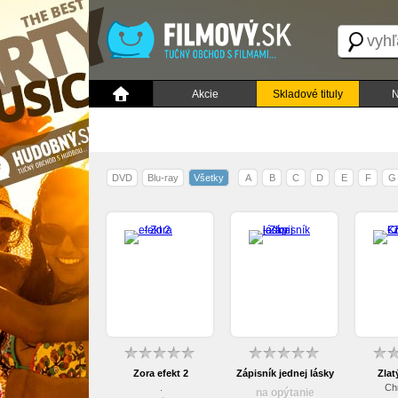
Akcie
Skladové tituly
N
DVD
Blu-ray
Všetky
A
B
C
D
E
F
G
Zora efekt 2
Zápisník jednej lásky
Zla
.
Ch
na opýtanie