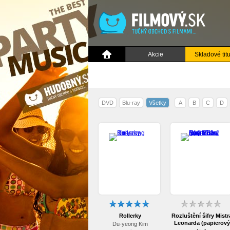
Akcie
Skladové titu
DVD
Blu-ray
Všetky
A
B
C
D
Rollerky
Rozluštění šifry Mistr
Leonarda (papierový
Du-yeong Kim