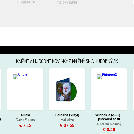
na opýtanie
na opýtanie
KNIŽNÉ A HUDOBNÉ NOVINKY Z KNIŽNÝ.SK A HUDOBNÝ.SK
Circle
Persona (Vinyl)
Wir neu 2 (A2.1) –
)
pracovní sešit
Dave Eggers
Half Alive
 & Wings
autor neuvedený
€ 7.12
€ 37.59
€ 6.29