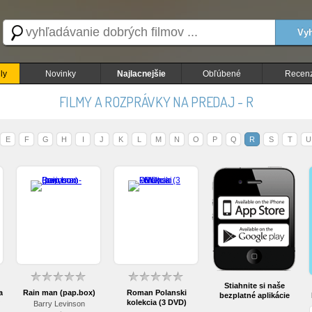
Vyh
ly
Novinky
Najlacnejšie
Obľúbené
Recenz
FILMY A ROZPRÁVKY NA PREDAJ - R
E
F
G
H
I
J
K
L
M
N
O
P
Q
R
S
T
U
Stiahnite si naše
a
Rain man (pap.box)
Roman Polanski
bezplatné aplikácie
kolekcia (3 DVD)
Barry Levinson