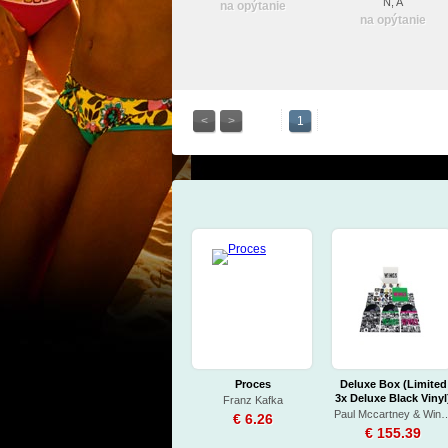
box) FE
N, A
na opýtanie
na opýtanie
<
>
1
Proces
Deluxe Box (Limited
3x Deluxe Black Vinyl
Franz Kafka
Paul Mccartney
€ 6.26
€ 155.39