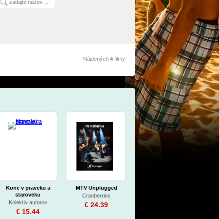
Nájdených
4
filmy
Kone v praveku a
MTV Unplugged
staroveku
Cranberries
Kolektív autorov
€ 24.39
€ 15.44