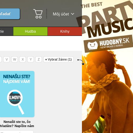
ľadať
Môj účet
ie
Hudba
Knihy
V
W
X
Y
Z
+
Vybrať žánre (1)
Nenašli ste to, čo
hľadáte? Napíšte nám