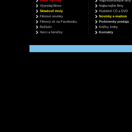
Akcie na filmy
Najpredávanejšie filmy
klarinet
Tu
Michel Houellebecq
Výpredaj filmov
Najlacnejšie filmy
Svejkar Marek Bach, Berio, Boulez
D. L.
€ 7.91
Skladové tituly
Hudobné CD a DVD
€ 14.79
€
Filmové novinky
Novinky e-mailom
Filmový.sk na Facebooku
Podmienky predaja
Režiséri
Knižky, knihy
Herci a herečky
Kontakty