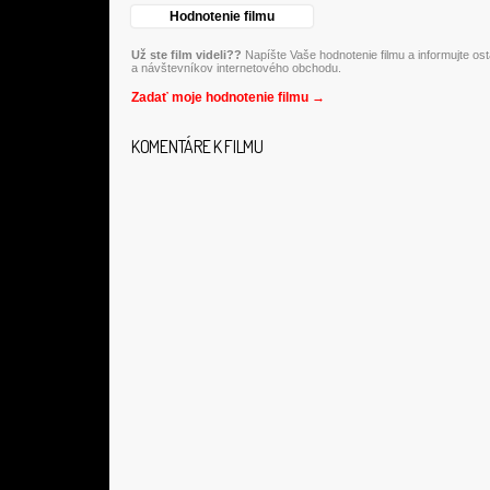
Hodnotenie filmu
Už ste film videli??
Napíšte Vaše hodnotenie filmu a informujte os
a návštevníkov internetového obchodu.
Zadať moje hodnotenie filmu →
KOMENTÁRE K FILMU