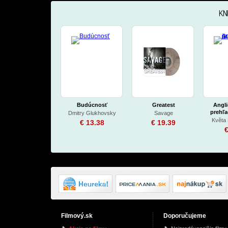
KN
Budúcnosť
Greatest
Angli
prehľa
Dmitry Glukhovsky
Savage
Květa 
€ 13.38
€ 19.39
€
Filmový.sk
Doporučujeme
Hudba pro sólový
Submission
Rival