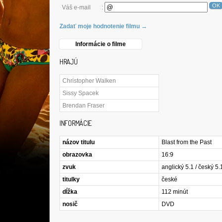
OK
Váš e-mail
:
Zadať moje hodnotenie filmu →
Informácie o filme
HRAJÚ
Christopher Walken
Sissy Spacek
Brendan Fraser
INFORMÁCIE
názov titulu
Blast from the Past
obrazovka
16:9
zvuk
anglický 5.1 / český 5.
titulky
české
dĺžka
112 minút
nosič
DVD