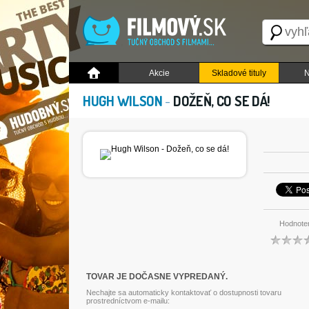
Akcie
Skladové tituly
N
HUGH WILSON
-
DOŽEŇ, CO SE DÁ!
Hodnote
TOVAR JE DOČASNE VYPREDANÝ.
Nechajte sa automaticky kontaktovať o dostupnosti tovaru
prostredníctvom e-mailu: