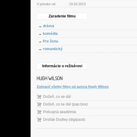
V ponuke od
:
19.03.2013
Zaradenie filmu
→
dráma
→
komédia
→
Pre ženu
→
romantický
Informácie o režisérovi
HUGH WILSON
Zobraziť všetky filmy od autora Hugh Wilson
Dožeň, co se dá!
Dožeň, co se dá! (pap.box)
Policajná akadémia
Drsňák Dudley (digipack)