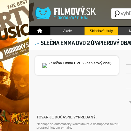
Akcie
Skladové tituly
N
.
-
SLEČNA EMMA DVD 2 (PAPIEROVÝ OBA
TOVAR JE DOČASNE VYPREDANÝ.
Nechajte sa automaticky kontaktovať o dostupnosti tovaru
prostredníctvom e-mailu: