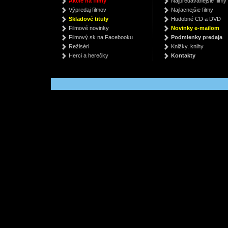
Akcie na filmy
Najpredávanejšie filmy
Buckingham Nicks
Jo Nesbo
Výpredaj filmov
Najlacnejšie filmy
€ 19.39
€ 7.12
Skladové tituly
Hudobné CD a DVD
€
Filmové novinky
Novinky e-mailom
Filmový.sk na Facebooku
Podmienky predaja
Režiséri
Knižky, knihy
Herci a herečky
Kontakty