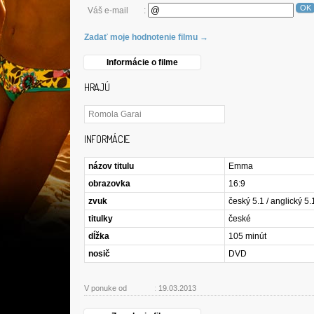
OK
Váš e-mail
:
Zadať moje hodnotenie filmu →
Informácie o filme
HRAJÚ
Romola Garai
INFORMÁCIE
názov titulu
Emma
obrazovka
16:9
zvuk
český 5.1 / anglický 5.
titulky
české
dĺžka
105 minút
nosič
DVD
V ponuke od
:
19.03.2013