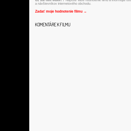
Už ste film videli??
Napíšte Vaše hodnotenie filmu a informujte os
a návštevníkov internetového obchodu.
Zadať moje hodnotenie filmu →
KOMENTÁRE K FILMU