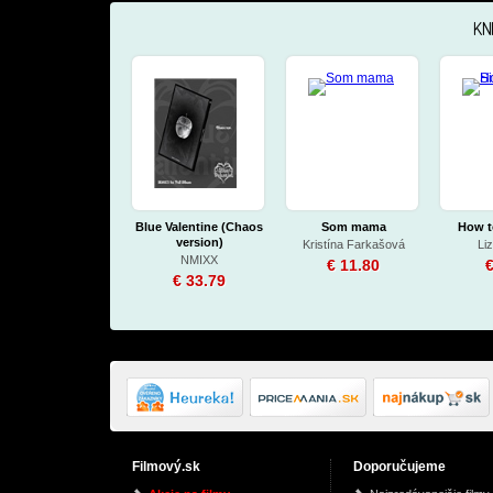
KN
Blue Valentine (Chaos
Som mama
How t
version)
Kristína Farkašová
Liz
NMIXX
€ 11.80
€
€ 33.79
Filmový.sk
Doporučujeme
Buckingham Nicks
Phantom
Minor Ea