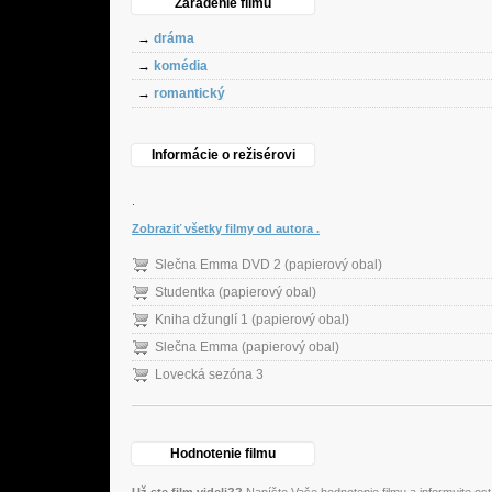
Zaradenie filmu
→
dráma
→
komédia
→
romantický
Informácie o režisérovi
.
Zobraziť všetky filmy od autora .
Slečna Emma DVD 2 (papierový obal)
Studentka (papierový obal)
Kniha džunglí 1 (papierový obal)
Slečna Emma (papierový obal)
Lovecká sezóna 3
Hodnotenie filmu