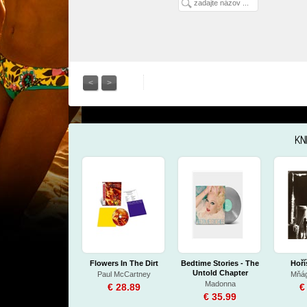
<
>
KN
Flowers In The Dirt
Bedtime Stories - The
Hoří
Untold Chapter
Paul McCartney
Mňág
(limited Silver Vinyl)
Madonna
€ 28.89
€
€ 35.99