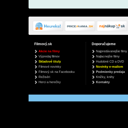
Filmový.sk
Doporučujeme
Sedmijazyčný slovník
Diamond Star Heroes
1st Min
Akcie na filmy
Najpredávanejšie filmy
vulgarizmů
Live From Sheffield
To L
Výpredaj filmov
Najlacnejšie filmy
(Vinyl)
v
Kolektív
Def Leppard
Skladové tituly
Hudobné CD a DVD
€ 3.68
€ 64.79
€
Filmové novinky
Novinky e-mailom
Filmový.sk na Facebooku
Podmienky predaja
Režiséri
Knižky, knihy
Herci a herečky
Kontakty