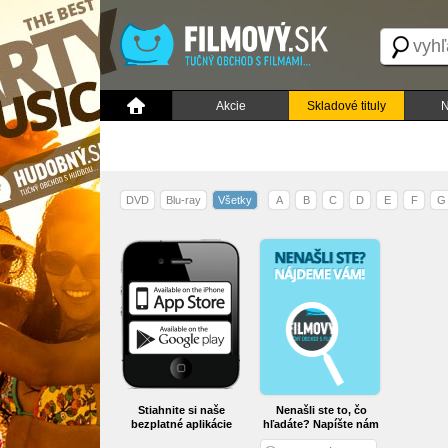
Akcie
Skladové tituly
N
DVD
Blu-ray
Všetky
A
B
C
D
E
F
G
Stiahnite si naše
Nenašli ste to, čo
bezplatné aplikácie
hľadáte? Napíšte nám