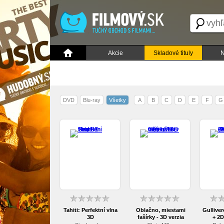
Akcie
Skladové tituly
N
DVD
Blu-ray
Všetky
A
B
C
D
E
F
G
Tahiti: Perfektní vlna
Oblačno, miestami
Gulliver
3D
fašírky - 3D verzia
+ 2D