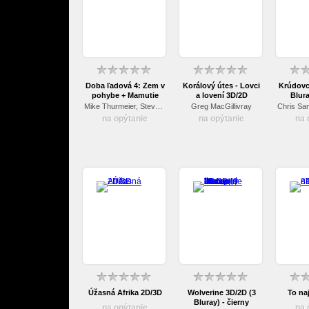
Doba ľadová 4: Zem v
Korálový útes - Lovci
Krúdovci
pohybe + Mamutie
a lovení 3D/2D
Blura
vianoce 3D/2D
luxu
Mike Thurmeier, Steve Martino
Greg MacGillivray
na opýtanie
na opýtanie
na 
Úžasná Afrika 2D/3D
Wolverine 3D/2D (3
To naj
Bluray) - čierny
na opýtanie
na 