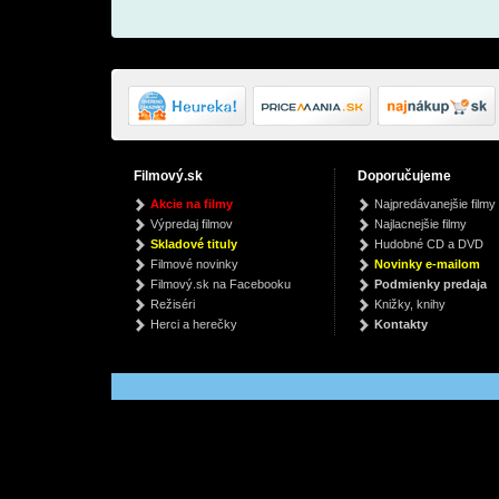
Filmový.sk
Doporučujeme
The Sky Is Everywhere
Clarinet on the Road
In Th
Akcie na filmy
Najpredávanejšie filmy
Hours
Jandy Nelsonová
Ronald Šebesta, Nora Skuta and friends
Výpredaj filmov
Najlacnejšie filmy
Fra
€ 8.70
€ 11.99
Skladové tituly
Hudobné CD a DVD
€ 
Filmové novinky
Novinky e-mailom
Filmový.sk na Facebooku
Podmienky predaja
Režiséri
Knižky, knihy
Herci a herečky
Kontakty