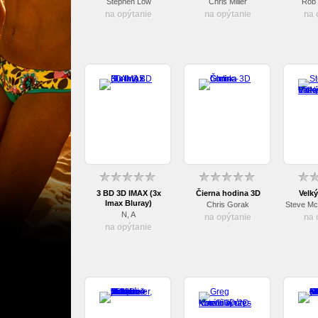
(Blu-ray)
Stephen Low
Chris Miller
Rob 
na opýtanie
na opýtanie
na 
3 BD 3D IMAX (3x
Čierna hodina 3D
Velk
Imax Bluray)
Chris Gorak
N, A
na opýtanie
na 
na opýtanie