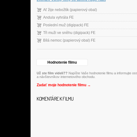
Ať žije nebožtík (papierový obal)
Andula vyhrála FE
Poslední muž (digipack) FE
Tři muži ve sněhu (digipack) FE
Bílá nemoc (papierový obal) FE
Hodnotenie filmu
Už ste film videli??
Napíšte Vaše hodnotenie filmu a informujte os
a návštevníkov internetového obchodu.
Zadať moje hodnotenie filmu →
KOMENTÁRE K FILMU