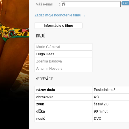
OK
Váš e-mail
:
Zadať moje hodnotenie filmu →
Informácie o filme
HRAJÚ
Marie Glázrová
Hugo Haas
Zdeňka Baldová
Antonín Novotný
INFORMÁCIE
názov titulu
Poslední muž
obrazovka
4:3
zvuk
český 2.0
dĺžka
90 minút
nosič
DVD