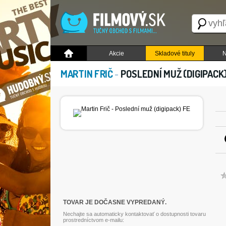
Akcie
Skladové tituly
N
MARTIN FRIČ
-
POSLEDNÍ MUŽ (DIGIPACK
TOVAR JE DOČASNE VYPREDANÝ.
Nechajte sa automaticky kontaktovať o dostupnosti tovaru
prostredníctvom e-mailu: