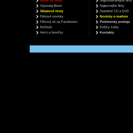
Akcie na filmy
Najpredávanejšie filmy
škola Elvíry Múdrej
Live From Sheffield
Gymn
Výpredaj filmov
Najlacnejšie filmy
Grundl
Gabriela Futová
Def Leppard
Věra 
Skladové tituly
Hudobné CD a DVD
€ 7.88
€ 26.69
€
Filmové novinky
Novinky e-mailom
Filmový.sk na Facebooku
Podmienky predaja
Režiséri
Knižky, knihy
Herci a herečky
Kontakty