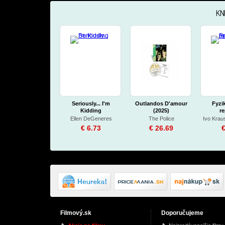
KN
Seriously... I'm
Outlandos D'amour
Fyzik
Kidding
(2025)
re
Ellen DeGeneres
The Police
Ivo Krau
€ 6.73
€ 26.69
€
Filmový.sk
Doporučujeme
Nototo a strašidelná
Diamond Star Heroes
Deu