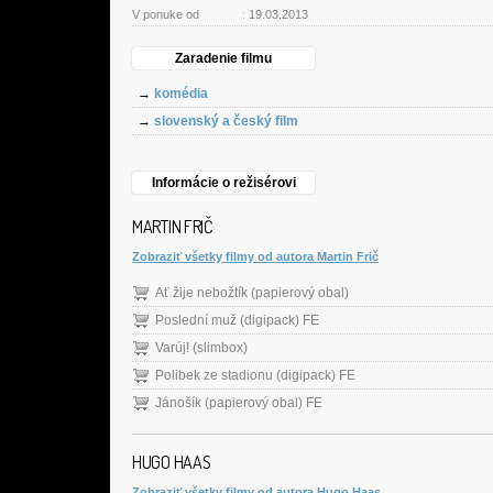
V ponuke od
:
19.03.2013
Zaradenie filmu
→
komédia
→
slovenský a český film
Informácie o režisérovi
MARTIN FRIČ
Zobraziť všetky filmy od autora Martin Frič
Ať žije nebožtík (papierový obal)
Poslední muž (digipack) FE
Varúj! (slimbox)
Polibek ze stadionu (digipack) FE
Jánošík (papierový obal) FE
HUGO HAAS
Zobraziť všetky filmy od autora Hugo Haas