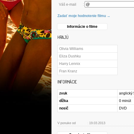
Váš e-mail
:
Zadať moje hodnotenie filmu →
Informácie o filme
HRAJÚ
Olivia Williams
Eliza Dushku
Harry Lennix
Fran Kranz
INFORMÁCIE
zvuk
anglický 
dĺžka
0 minút
nosič
DVD
V ponuke od
:
19.03.2013