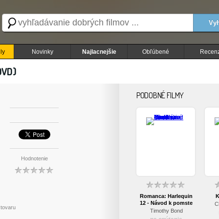
Vyh
ly
Novinky
Najlacnejšie
Obľúbené
Recenz
DVD)
PODOBNÉ FILMY
Hodnotenie
Romanca: Harlequin
K
12 - Návod k pomste
C
 tovaru
(papierový obal)
Timothy Bond