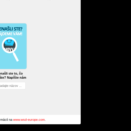
našli ste to, čo
áte? Napíšte nám
ormácií na
www.wsd-europe.com
.