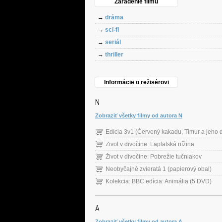
Zaradenie filmu
→
dráma
→
sci-fi
→
seriál
→
thriller
Informácie o režisérovi
N
Zobraziť všetky filmy od autora N
Život v divočine: Laplatská nížina
Život v divočine: Pobrežie tučniakov
Neobyčajné zvieratá 1 (papierový obal)
Kolekcia: BBC edícia: Animália (5 DVD)
A
Zobraziť všetky filmy od autora A