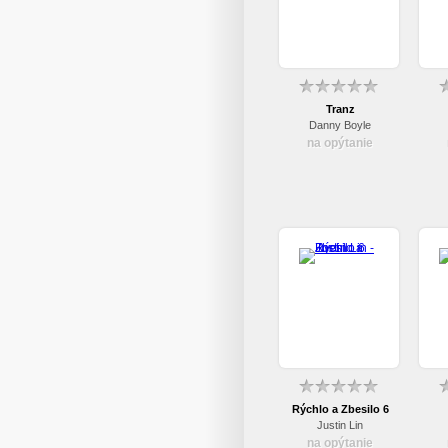
Tranz
Danny Boyle
na opýtanie
Rýchlo a Zbesilo 6
Justin Lin
na opýtanie