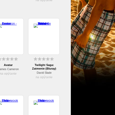
na opýtanie
Avatar
Twilight Saga:
Zatmenie (Bluray)
ames Cameron
David Slade
na opýtanie
na opýtanie