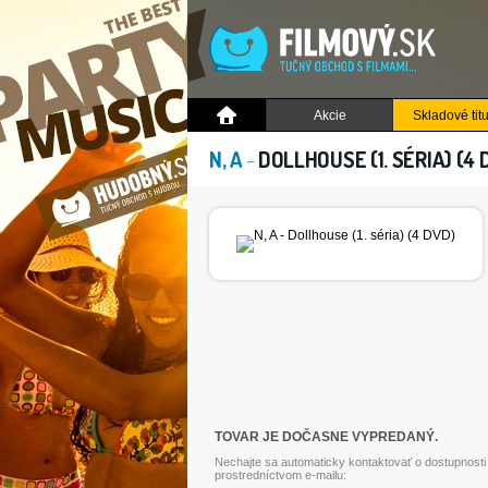
Akcie
Skladové titu
N, A
-
DOLLHOUSE (1. SÉRIA) (4 
TOVAR JE DOČASNE VYPREDANÝ.
Nechajte sa automaticky kontaktovať o dostupnosti
prostredníctvom e-mailu: