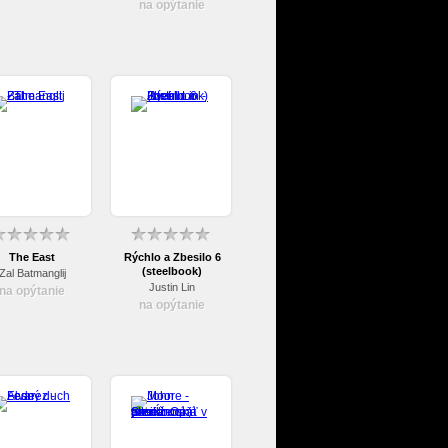
na opýtanie
The East
Rýchlo a Zbesilo 6
(steelbook)
Zal Batmanglij
Justin Lin
na opýtanie
na opýtanie