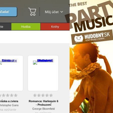
ľadať
Môj účet
ie
Hudba
Knihy
ráska a zviera
Romanca: Harlequin 6
- Probuzení
hristophe Gans
(papierový obal)
George Bloomfield
na opýtanie