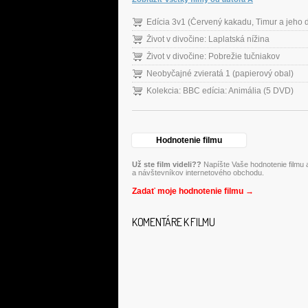
Život v divočine: Laplatská nížina
Život v divočine: Pobrežie tučniakov
Neobyčajné zvieratá 1 (papierový obal)
Kolekcia: BBC edícia: Animália (5 DVD)
Hodnotenie filmu
Už ste film videli??
Napíšte Vaše hodnotenie filmu a
a návštevníkov internetového obchodu.
Zadať moje hodnotenie filmu →
KOMENTÁRE K FILMU