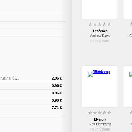
Utečenec
Andrew Davis
C
na opýtanie
Edícia 3v1 (Červený kakadu, Timur a jeho družina, Čuk a Gek) (papierový obal)
2.06 €
0.96 €
0.96 €
0.96 €
7.71 €
Elysium
Neill Blomkamp
na opýtanie