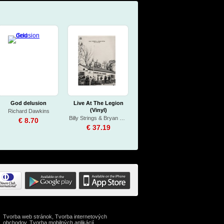
God delusion
Live At The Legion
(Vinyl)
Richard Dawkins
Billy Strings & Bryan Sutton
€ 8.70
€ 37.19
Tvorba web stránok
,
Tvorba internetových
obchodov
,
Tvorba mobilných aplikácií
Skladby pro klavír
Dilbert a jeho principy