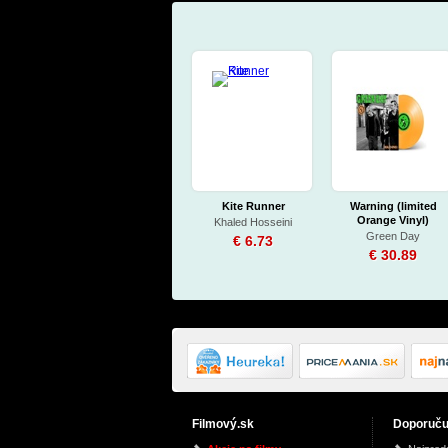
Kite Runner
Warning (limited
Orange Vinyl)
Khaled Hosseini
Green Day
€ 6.73
€ 30.89
Filmový.sk
Doporuč
Vzkriesené nádeje
Suburra