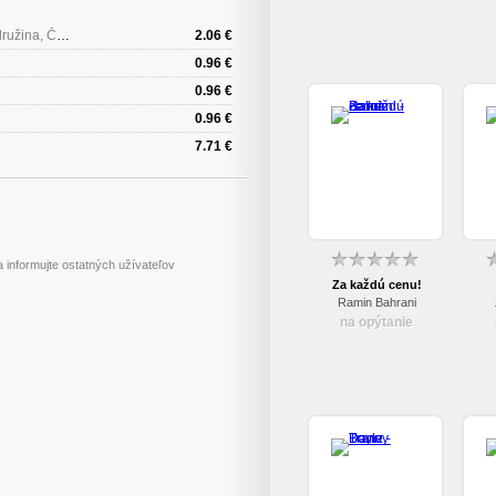
Edícia 3v1 (Červený kakadu, Timur a jeho družina, Čuk a Gek) (papierový obal)
2.06 €
0.96 €
0.96 €
0.96 €
7.71 €
 informujte ostatných užívateľov
Za každú cenu!
Ramin Bahrani
na opýtanie