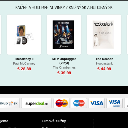
KNIŽNÉ A HUDOBNÉ NOVINKY Z KNIŽNÝ.SK A HUDOBNÝ.SK
Mccartney II
MTV Unplugged
The Reason
(Vinyl)
Paul McCartney
Hoobastank
The Cranberries
€ 28.89
€ 44.99
€ 39.99
ujeme
Filmové služby
Legends (Earbook)
How to Be Single
Tiché dívky brož.