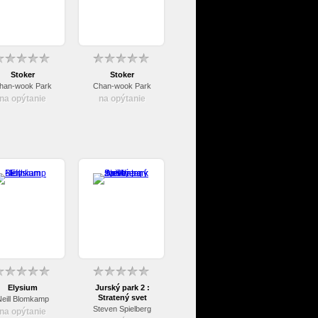
Stoker
Stoker
han-wook Park
Chan-wook Park
na opýtanie
na opýtanie
Elysium
Jurský park 2 :
Stratený svet
Neill Blomkamp
Steven Spielberg
na opýtanie