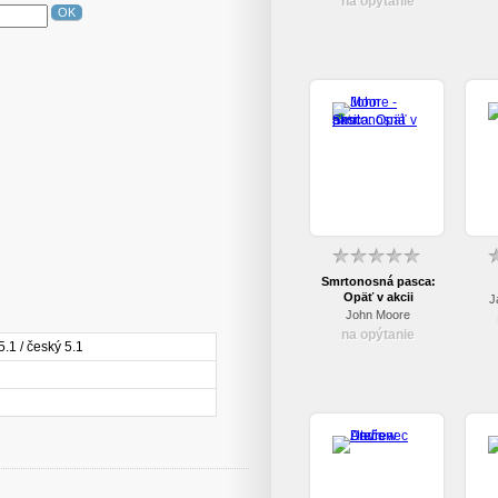
na opýtanie
OK
Smrtonosná pasca:
Opäť v akcii
J
John Moore
na opýtanie
5.1 / český 5.1