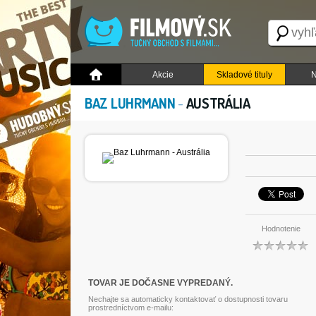
Akcie
Skladové tituly
N
BAZ LUHRMANN
-
AUSTRÁLIA
Hodnotenie
TOVAR JE DOČASNE VYPREDANÝ.
Nechajte sa automaticky kontaktovať o dostupnosti tovaru
prostredníctvom e-mailu: