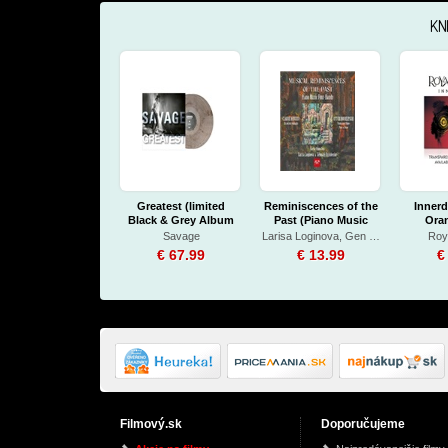
KN
Greatest (limited
Reminiscences of the
Inner
Black & Grey Album
Past (Piano Music
Oran
Vinyl)
Four-Hands)
Savage
Larisa Loginova, Gen Dzyubenko
Roy
€ 67.99
€ 13.99
€
Filmový.sk
Doporučujeme
Pátá žena - CDmp3
The Lord of the Rings
Wings 