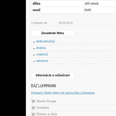
dĺžka
165 minút
nosič
DVD
V ponuke od
:
19.03.2013
Zaradenie filmu
→
dobrodružný
→
dráma
→
vojnový
→
western
Informácie o režisérovi
BAZ LUHRMANN
Zobraziť všetky filmy od autora Baz Luhrmann
Moulin Rouge
Austrália
Rómeo a Júlia