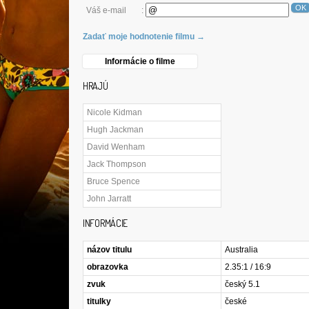
OK
Váš e-mail
:
Zadať moje hodnotenie filmu →
Informácie o filme
HRAJÚ
Nicole Kidman
Hugh Jackman
David Wenham
Jack Thompson
Bruce Spence
John Jarratt
INFORMÁCIE
názov titulu
Australia
obrazovka
2.35:1 / 16:9
zvuk
český 5.1
titulky
české