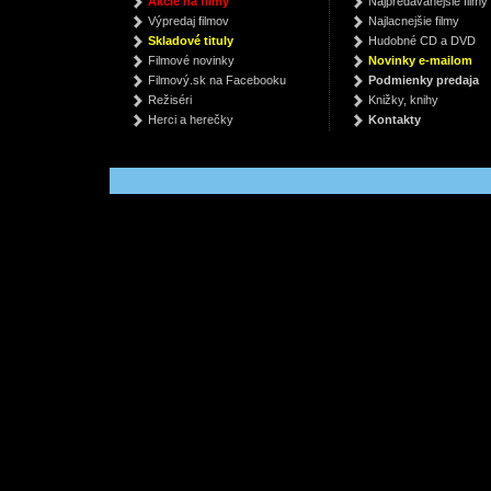
Akcie na filmy
Najpredávanejšie filmy
(Čte Jiří Vyorálek)
- 3 Return of the King
Výpredaj filmov
Najlacnejšie filmy
Henning Mankell
J.R.R. Tolkien
Skladové tituly
Hudobné CD a DVD
€ 12.99
€ 7.88
€
Filmové novinky
Novinky e-mailom
Filmový.sk na Facebooku
Podmienky predaja
Režiséri
Knižky, knihy
Herci a herečky
Kontakty