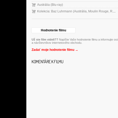
Austrália (Blu-ray)
Kolekcia: Baz Luhrmann (Austrália, Moulin Rouge, Rómeo a Júlia) - 3 DVD + CD
Hodnotenie filmu
Už ste film videli??
Napíšte Vaše hodnotenie filmu a informujte os
a návštevníkov internetového obchodu.
Zadať moje hodnotenie filmu →
KOMENTÁRE K FILMU