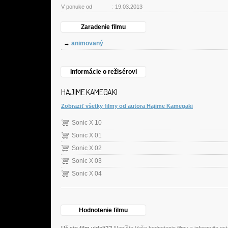
V ponuke od
:
19.03.2013
Zaradenie filmu
→
animovaný
Informácie o režisérovi
HAJIME KAMEGAKI
Zobraziť všetky filmy od autora Hajime Kamegaki
Sonic X 10
Sonic X 01
Sonic X 02
Sonic X 03
Sonic X 04
Hodnotenie filmu