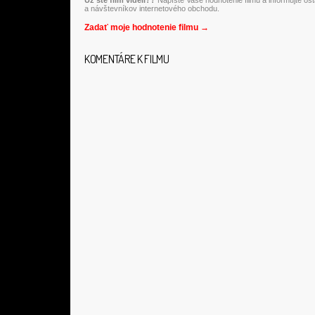
Už ste film videli??
Napíšte Vaše hodnotenie filmu a informujte os
a návštevníkov internetového obchodu.
Zadať moje hodnotenie filmu →
KOMENTÁRE K FILMU