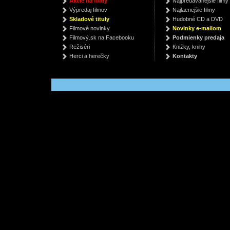
Akcie na filmy
Najpredávanejšie filmy
(Bluray)
Robert Galbraith
Jona
Výpredaj filmov
Najlacnejšie filmy
Graham Bonnet Band
€ 8.32
€
Skladové tituly
Hudobné CD a DVD
€ 19.59
Filmové novinky
Novinky e-mailom
Filmový.sk na Facebooku
Podmienky predaja
Režiséri
Knižky, knihy
Herci a herečky
Kontakty