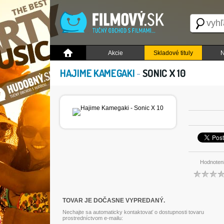
Akcie
Skladové tituly
N
HAJIME KAMEGAKI
-
SONIC X 10
Hodnoten
TOVAR JE DOČASNE VYPREDANÝ.
Nechajte sa automaticky kontaktovať o dostupnosti tovaru
prostredníctvom e-mailu: