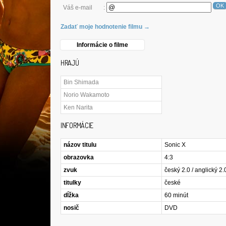
OK
Váš e-mail
:
Zadať moje hodnotenie filmu →
Informácie o filme
HRAJÚ
Bin Shimada
Norio Wakamoto
Ken Narita
INFORMÁCIE
názov titulu
Sonic X
obrazovka
4:3
zvuk
český 2.0 / anglický 2.
titulky
české
dĺžka
60 minút
nosič
DVD