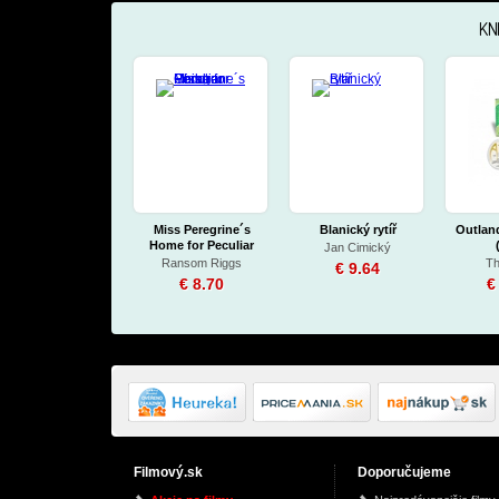
KN
Miss Peregrine´s
Blanický rytíř
Outlan
Home for Peculiar
Jan Cimický
Children
Ransom Riggs
Th
€ 9.64
€ 8.70
€
Filmový.sk
Doporučujeme
The Cuckoo´s Calling
Lost In Hollywood
Sacr